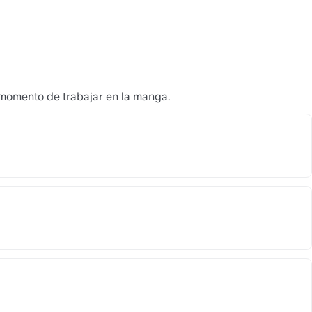
 momento de trabajar en la manga.
notes/9-cxiUrDzN0Y85/redirect
notes/yaHvkAxrZG7tDt/redirect
/notes/hO003qv_9chbXM/redirect