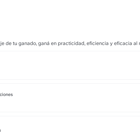
e de tu ganado, ganá en practicidad, eficiencia y eficacia al
https://slite.com/api/public/
aciones
https://slite.com/api/public/
s
https://slite.com/api/public