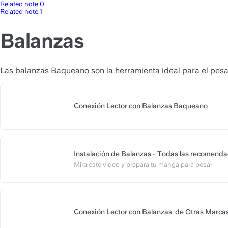
Related note 0
Related note 1
Balanzas
Las balanzas Baqueano son la herramienta ideal para el pesaj
Conexión Lector con Balanzas Baqueano
Instalación de Balanzas - Todas las recomend
Mira este video y prepara tu manga para pesar
Conexión Lector con Balanzas  de Otras Marca