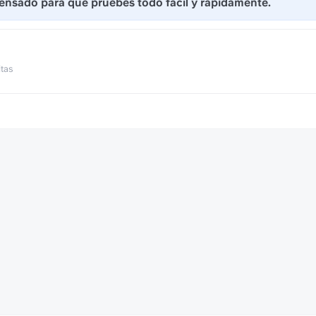
 pensado para que pruebes todo fácil y rápidamente. 
https://slite.com/api/public/
itas